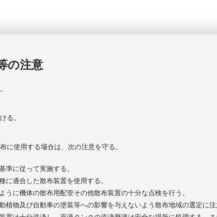
等の注意
る。
さける。
散布に使用する場合は、次の注意を守る。
基準に従って実施する。
種に適合した散布装置を使用する。
ように機体の散布用配管その他散布装置の十分な点検を行う。
動植物及び自動車の塗装等への影響を与えないよう散布地域の選定に注
装置は十分洗浄し、薬液タンクの洗浄廃液は安全な場所に処理する。ま