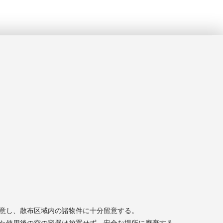
意し、散布区域内の諸物件に十分留意する。
た使用後の空の容器は放置せず、安全な場所に廃棄する。