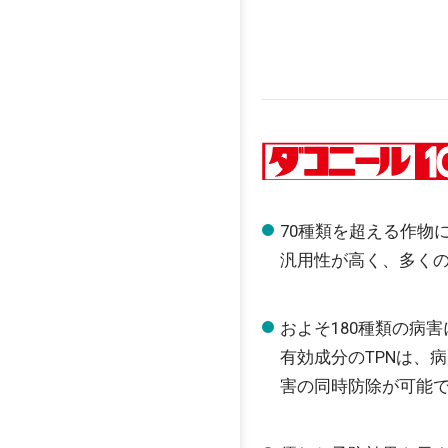
70種類を超える作物
汎用性が高く、多く
およそ180種類の病
有効成分のTPNは、
害の同時防除が可能