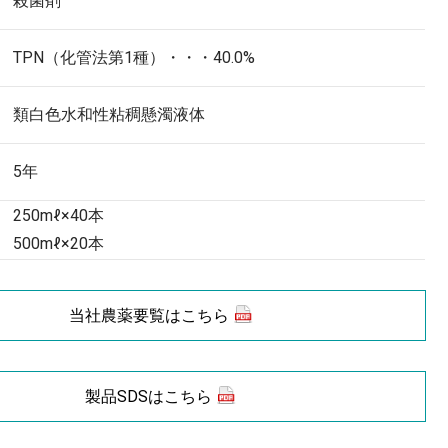
殺菌剤
TPN（化管法第1種）・・・40.0%
類白色水和性粘稠懸濁液体
5年
250mℓ×40本
500mℓ×20本
当社農薬要覧はこちら
製品SDSはこちら