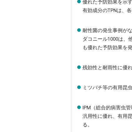
優れた予防効果を示
有効成分のTPNは、
耐性菌の発生事例が
ダコニール1000は
も優れた予防効果を
残効性と耐雨性に優
ミツバチ等の有用昆
IPM（総合的病害虫
汎用性に優れ、有用昆
る。