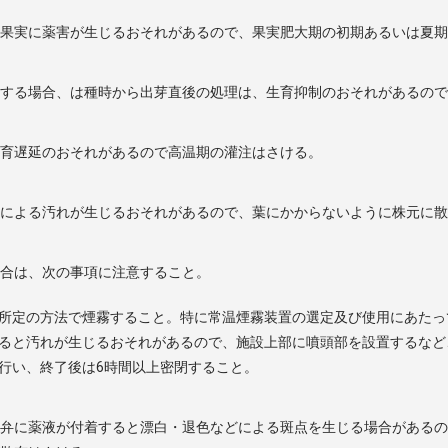
、果実に薬害が生じるおそれがあるので、果実肥大期の初期あるいは夏
注する場合、は種時から出芽直後の処理は、生育抑制のおそれがあるの
生育遅延のおそれがあるので高温期の灌注はさける。
液による汚れが生じるおそれがあるので、葉にかからないように株元に
場合は、次の事項に注意すること。
所定の方法で煙霧すること。特に常温煙霧装置の選定及び使用にあたっ
ると汚れが生じるおそれがあるので、施設上部に噴頭部を設置するなど
行い、終了後は6時間以上密閉すること。
花弁に薬液が付着すると漂白・退色などによる斑点を生じる場合がある