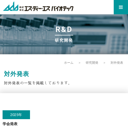
R&D
研究開発
ホーム
＞
研究開発
＞
対外発表
対外発表
対外発表の一覧を掲載しております。
2025年
学会発表