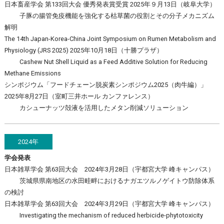
日本畜産学会 第133回大会 優秀発表賞受賞 2025年９月13日（岐阜大学）
子豚の腸管免疫機能を強化する枯草菌の役割とその分子メカニズム
解明
The 14th Japan-Korea-China Joint Symposium on Rumen Metabolism and
Physiology (JRS 2025) 2025年10月18日（十勝プラザ）
Cashew Nut Shell Liquid as a Feed Additive Solution for Reducing
Methane Emissions
シンポジウム「フードチェーン脱炭素シンポジウム2025（肉牛編）」
2025年8月27日（室町三井ホール カンファレンス）
カシューナッツ殻液を活用したメタン削減ソリューション
2024年
学会発表
日本雑草学会 第63回大会 2024年3月28日（宇都宮大学 峰キャンパス）
茨城県県南地区の水田畦畔におけるナガエツルノゲイトウ防除体系
の検討
日本雑草学会 第63回大会 2024年3月29日（宇都宮大学 峰キャンパス）
Investigating the mechanism of reduced herbicide-phytotoxicity