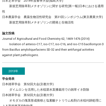
日本芝草学会 2014年度春季大会(福島大学)
新規芝用除草剤メチオゾリンに関する研究(第一報)日本における適用
性
日本農薬学会 農薬生物活性研究会 第31回シンポジウム(東京農業大学)
新規芝用除草剤メチオゾリンの開発と生物活性
論文投稿
Journal of Agricultural and Food Chemistry 62, 1469-1476 (2014)
Isolation of anteiso-C17, iso-C17, iso-C16, and iso-C15 bacillomycin D
from Bacillus amyloliquefaciens SD-32 and their antifungal activities
against plant pathologens.
2013年
学会発表
日本雑草学会 第52回大会(京都大学)
ダイムロンを活用した水稲湛水直播栽培での雑草イネ防除
日本雑草学会 第52回大会(京都大学)
オモダカの塊茎形成推移と塩素酸ナトリウム粒剤の水稲刈跡処理に
よる新規塊茎抑制効果