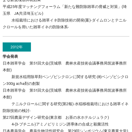
平成25年度マッチングフォーラム「新たな難防除雑草の脅威と対策」(埼
玉県 JA共済埼玉ビル)
水稲栽培における雑草イネ防除技術の開発(案)-ダイムロンとテニル
クロールを用いた雑草イネの防除体系-
2012年
学会発表
日本雑草学会 第51回大会(茨城県 農林水産技術会議事務局筑波事務所
本館)
新規水稲用除草剤ベンゾビシクロンに関する研究-(8)ベンゾビシクロ
ン300g ai/ha剤の創製
日本雑草学会 第51回大会(茨城県 農林水産技術会議事務局筑波事務所
本館)
テニルクロールに関する研究(第2報)-水稲移植栽培における雑草イネ
防除技術の検討-
第27回農薬デザイン研究会(東京都 お茶の水ホテルジュラク)
4-(3-ブチニル)アミノピリミジン誘導体の合成と殺菌活性
日本農薬学会 農薬生物活性研究会 第29回シンポジウム(東京農業大学)