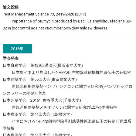
論文投稿
Pest Management Science 73, 2419-2428 (2017)
Importance of prumycin produced by Bacillus amyloliquefaciens SD‐
32 in biocontrol against cucumber powdery mildew disease.
2016年
学会発表
日本育種学会 第129回講演会(横浜市立大学)
日本型イネより見出した4-HPPD阻害型除草剤抵抗性遺伝子の有効性
日本雑草学会 第55回大会(東京農業大学)
新規水稲用除草剤ベンゾビシクロンに関する研究-(9)ベンゾビシクロ
ンスラリーの開発と普及
日本芝草学会 2016年度春季大会(千葉大学)
新規芝用除草剤メチオゾリンに関する研究(第ニ報)作用特性
日本農薬学会 第41回大会（島根大学）
イネにおける4-HPPD阻害型除草剤感受性原因遺伝子の特定と育成系
譜解析
日本農薬学会 第41回大会（島根大学）