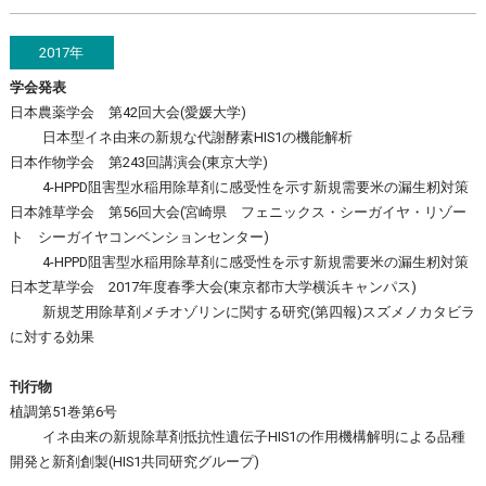
2017年
学会発表
日本農薬学会 第42回大会(愛媛大学)
日本型イネ由来の新規な代謝酵素HIS1の機能解析
日本作物学会 第243回講演会(東京大学)
4-HPPD阻害型水稲用除草剤に感受性を示す新規需要米の漏生籾対策
日本雑草学会 第56回大会(宮崎県 フェニックス・シーガイヤ・リゾー
ト シーガイヤコンベンションセンター)
4-HPPD阻害型水稲用除草剤に感受性を示す新規需要米の漏生籾対策
日本芝草学会 2017年度春季大会(東京都市大学横浜キャンパス)
新規芝用除草剤メチオゾリンに関する研究(第四報)スズメノカタビラ
に対する効果
刊行物
植調第51巻第6号
イネ由来の新規除草剤抵抗性遺伝子HIS1の作用機構解明による品種
開発と新剤創製(HIS1共同研究グループ)