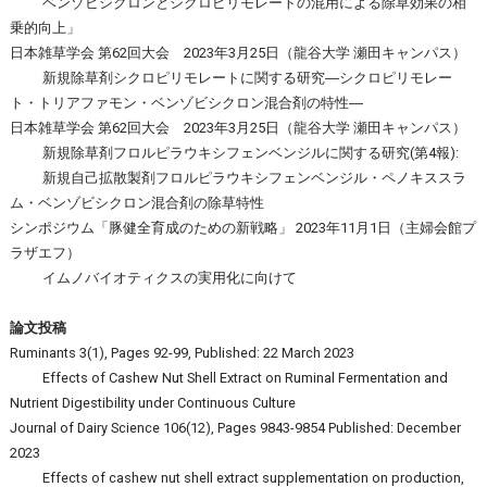
ベンゾビシクロンとシクロピリモレートの混用による除草効果の相
乗的向上」
日本雑草学会 第62回大会 2023年3月25日（龍谷大学 瀬田キャンパス）
新規除草剤シクロピリモレートに関する研究―シクロピリモレー
ト・トリアファモン・ベンゾビシクロン混合剤の特性―
日本雑草学会 第62回大会 2023年3月25日（龍谷大学 瀬田キャンパス）
新規除草剤フロルピラウキシフェンベンジルに関する研究(第4報):
新規自己拡散製剤フロルピラウキシフェンベンジル・ペノキススラ
ム・ベンゾビシクロン混合剤の除草特性
シンポジウム「豚健全育成のための新戦略」 2023年11月1日（主婦会館プ
ラザエフ）
イムノバイオティクスの実用化に向けて
論文投稿
Ruminants 3(1), Pages 92-99, Published: 22 March 2023
Effects of Cashew Nut Shell Extract on Ruminal Fermentation and
Nutrient Digestibility under Continuous Culture
Journal of Dairy Science 106(12), Pages 9843-9854 Published: December
2023
Effects of cashew nut shell extract supplementation on production,