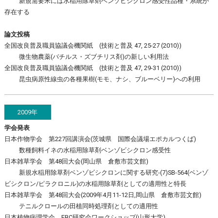
新規需要米には水稲用除草剤ベンゾビシクロン感受性品種・系統が
存在する
論文投稿
全国改良普及職員協議会機関紙 (技術と普及 47, 25-27 (2010))
微生物農薬(バチルス・ズブチリス剤)の新しい利用法
全国改良普及職員協議会機関紙 (技術と普及 47, 29-31 (2010))
昆虫病原性線虫の各種果樹(モモ、ナシ、ブルーベリー)への利用
2009年
学会発表
日本作物学会 第227回講演会(茨城県 国際会議場エポカルつくば)
数種飼料イネの水稲用除草剤ベンゾビシクロン感受性
日本雑草学会 第48回大会(岡山県 倉敷市芸文館)
新規水稲用除草剤ベンゾビシクロンに関する研究-(7)SB-564(ベンゾ
ビシクロン/ピラクロニル)の水稲用除草剤としての適用性と特長
日本雑草学会 第48回大会(2009年4月11-12日,岡山県 倉敷市芸文館)
テニルクロールの田植同時処理剤としての適用性
日本植物病理学会 EBC研究会ワークショップ(山形大学)