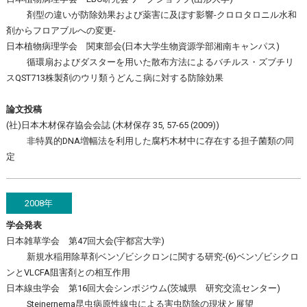
剤型の違いが防除効果および薬害に及ぼす影響-クロロタロニル水和
剤からフロアブルへの変更-
日本植物病理学会 関東部会(日本大学生物資源学部湘南キャンパス)
循環扇およびダスターを用いた散布方法によるバチルス・ズブチリ
スQST713株製剤のウリ類うどんこ病に対する防除効果
論文投稿
(社)日本木材保存協会会誌 (木材保存 35, 57-65 (2009))
非特異的DNA増幅法を利用した腐朽木材中に存在する担子菌類の同
定
2008年
学会発表
日本雑草学会 第47回大会(宇都宮大学)
新規水稲用除草剤ベンゾビシクロンに関する研究-(6)ベンゾビシクロ
ンとVLCFA阻害剤との相互作用
日本線虫学会 第16回大会シンポジウム(茨城県 研究交流センター)
Steinernema昆虫病原性線虫による害虫防除の現状と展望