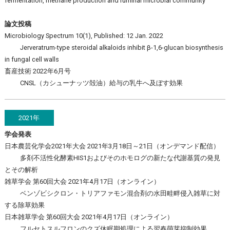
fermentation, methane production and ruminal microbial community
論文投稿
Microbiology Spectrum 10(1), Published: 12 Jan. 2022
Jerveratrum-type steroidal alkaloids inhibit β-1,6-glucan biosynthesis
in fungal cell walls
畜産技術 2022年6月号
CNSL（カシューナッツ殻油）給与の乳牛へ及ぼす効果
2021年
学会発表
日本農芸化学会2021年大会 2021年3月18日～21日（オンデマンド配信）
多剤不活性化酵素HIS1およびそのホモログの新たな代謝基質の発見
とその解析
雑草学会 第60回大会 2021年4月17日（オンライン）
ベンゾビシクロン・トリアファモン混合剤の水田畦畔侵入雑草に対
する除草効果
日本雑草学会 第60回大会 2021年4月17日（オンライン）
フルセトスルフロンのクズ休眠期処理による翌春萌芽抑制効果