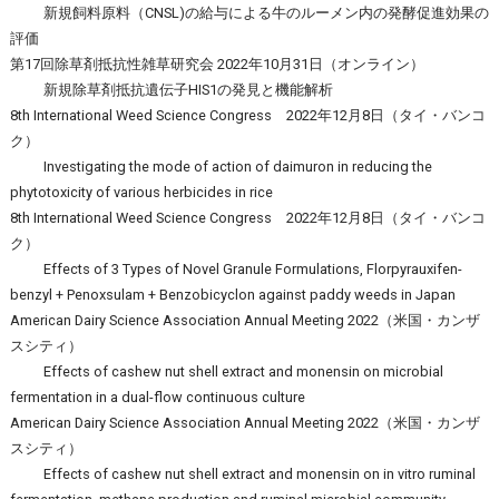
新規飼料原料（CNSL)の給与による牛のルーメン内の発酵促進効果の
評価
第17回除草剤抵抗性雑草研究会 2022年10月31日（オンライン）
新規除草剤抵抗遺伝子HIS1の発見と機能解析
8th International Weed Science Congress 2022年12月8日（タイ・バンコ
ク）
Investigating the mode of action of daimuron in reducing the
phytotoxicity of various herbicides in rice
8th International Weed Science Congress 2022年12月8日（タイ・バンコ
ク）
Effects of 3 Types of Novel Granule Formulations, Florpyrauxifen-
benzyl + Penoxsulam + Benzobicyclon against paddy weeds in Japan
American Dairy Science Association Annual Meeting 2022（米国・カンザ
スシティ）
Effects of cashew nut shell extract and monensin on microbial
fermentation in a dual-flow continuous culture
American Dairy Science Association Annual Meeting 2022（米国・カンザ
スシティ）
Effects of cashew nut shell extract and monensin on in vitro ruminal