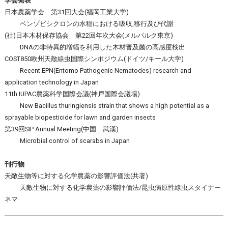
学会発表
日本農薬学会 第31回大会(福岡工業大学)
ベンゾビシクロンの水稲における吸収,移行及び代謝
(社)日本木材保存協会 第22回年次大会(メルパルク東京)
DNAの非特異的増幅を利用した木材普及菌の高感度検出
COST850欧州天敵線虫国際シンポジウム(ドイツ/キール大学)
Recent EPN(Entomo Pathogenic Nematodes) research and
application technology in Japan
11th IUPAC農薬科学国際会議(神戸国際会議場)
New Bacillus thuringiensis strain that shows a high potential as a
sprayable biopesticide for lawn and garden insects
第39回SIP Annual Meeting(中国 武漢)
Microbial control of scarabs in Japan
刊行物
天敵生物等に対する化学農薬の影響評価法(共著)
天敵生物に対する化学農薬の影響評価法/昆虫病原性線虫スタイナー
ネマ