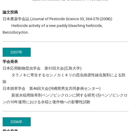
論文投稿
日本農薬学会誌 (Journal of Pesticide Science 33, 364-370 (2008))
Herbicide activity of a new paddy bleaching herbicide,
Benzobicyclon.
2007年
学会発表
日本応用動物昆虫学会 第51回大会(広島大学)
タラノキに寄生するセンノカミキリの昆虫病原性線虫製剤による防
除
日本雑草学会 第46回大会(沖縄県男女共同参画センター)
新規水稲用除草剤ベンゾビシクロンに関する研究-(5)ベンゾビシクロ
ンの10年連用における水稲と後作物への影響性試験
2006年