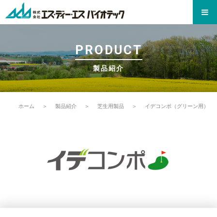
PRODUCT
製品紹介
ホーム
＞
製品紹介
＞
芝生用製品
＞
イデコンポ（グリーン用）