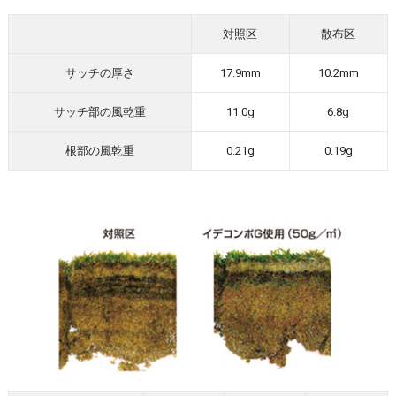
対照区
散布区
サッチの厚さ
17.9mm
10.2mm
サッチ部の風乾重
11.0g
6.8g
根部の風乾重
0.21g
0.19g