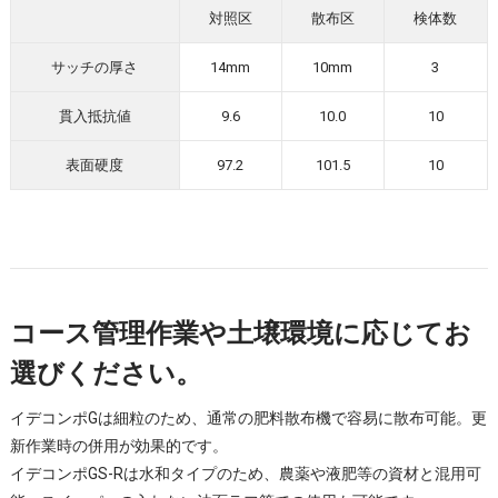
対照区
散布区
検体数
サッチの厚さ
14mm
10mm
3
貫入抵抗値
9.6
10.0
10
表面硬度
97.2
101.5
10
コース管理作業や土壌環境に応じてお
選びください。
イデコンポGは細粒のため、通常の肥料散布機で容易に散布可能。更
新作業時の併用が効果的です。
イデコンポGS-Rは水和タイプのため、農薬や液肥等の資材と混用可