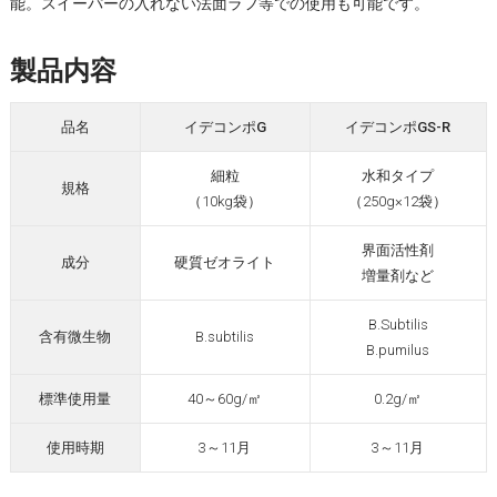
能。スイーパーの入れない法面ラフ等での使用も可能です。
製品内容
品名
イデコンポG
イデコンポGS-R
細粒
水和タイプ
規格
（10kg袋）
（250g×12袋）
界面活性剤
成分
硬質ゼオライト
増量剤など
B.Subtilis
含有微生物
B.subtilis
B.pumilus
標準使用量
40～60g/㎡
0.2g/㎡
使用時期
3～11月
3～11月