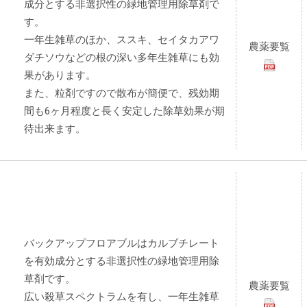
成分とする非選択性の緑地管理用除草剤で
す。
一年生雑草のほか、ススキ、セイタカアワ
農薬要覧
ダチソウなどの根の深い多年生雑草にも効
果があります。
また、粒剤ですので散布が簡便で、残効期
間も6ヶ月程度と長く安定した除草効果が期
待出来ます。
バックアップフロアブルはカルブチレート
を有効成分とする非選択性の緑地管理用除
草剤です。
農薬要覧
広い殺草スペクトラムを有し、一年生雑草