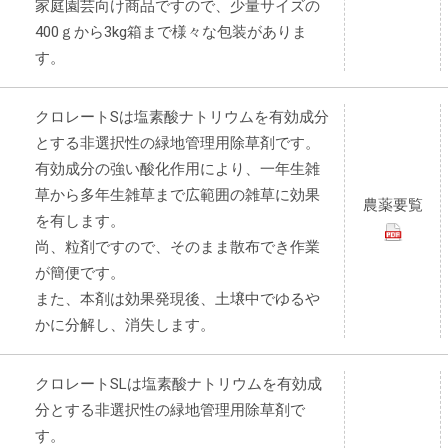
家庭園芸向け商品ですので、少量サイズの
400ｇから3kg箱まで様々な包装がありま
す。
クロレートSは塩素酸ナトリウムを有効成分
とする非選択性の緑地管理用除草剤です。
有効成分の強い酸化作用により、一年生雑
草から多年生雑草まで広範囲の雑草に効果
農薬要覧
を有します。
尚、粒剤ですので、そのまま散布でき作業
が簡便です。
また、本剤は効果発現後、土壌中でゆるや
かに分解し、消失します。
クロレートSLは塩素酸ナトリウムを有効成
分とする非選択性の緑地管理用除草剤で
す。