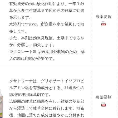
有効成分の強い酸化作用により、一年生雑
草から多年生雑草まで広範囲の雑草に効果
農薬要覧
を示します。
水溶剤ですので、所定量を水で希釈して散
布します。
また、本剤は効果発現後、土壌中でゆるや
かに分解し、消失します。
※クロレートSLは医薬用外劇物のため、購
入の際は印鑑が必要です。
クサトリーナは、グリホサートイソプロピ
ルアミン塩を有効成分とする、非選択性の
緑地管理用除草剤です。
農薬要覧
広範囲の雑草に効果を有し、雑草の茎葉部
から浸透して雑草全体に移行します。散布
後、地面に落ちた成分は速やかに分解され